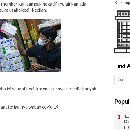
Kemamp.
 memberikan dampak negatif, melainkan ada
uka usaha kecil-kecilan.
Find A
a ini sangat kecil karena tipsnya tersedia banyak
Popul
 saat terjadinya wabah covid 19
11 
Da
In