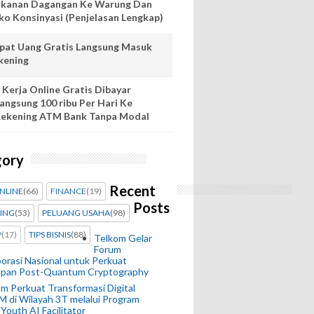
kanan Dagangan Ke Warung Dan
ko Konsinyasi (Penjelasan Lengkap)
pat Uang Gratis Langsung Masuk
kening
 Kerja Online Gratis Dibayar
angsung 100 ribu Per Hari Ke
ekening ATM Bank Tanpa Modal
gory
Recent
ONLINE
(66)
FINANCE
(19)
Posts
ING
(53)
PELUANG USAHA
(98)
P
(17)
TIPS BISNIS
(88)
Telkom Gelar
Forum
orasi Nasional untuk Perkuat
apan Post-Quantum Cryptography
m Perkuat Transformasi Digital
 di Wilayah 3T melalui Program
 Youth AI Facilitator