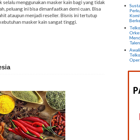
 selalu menggunakan masker kain bagi yang tidak
Susta
ah, peluang ini bisa dimanfaatkan demi cuan. Bisa
Perku
it ataupun menjadi reseller. Bisnis ini tertutup
Komi
Berke
ebutuhan masker kain sangat tinggi.
Telko
Orkes
Mend
Talen
Awali
Telko
Opera
esia