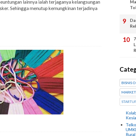
Keuntungan lainnya ialah terjaganya kelangsungan
Ma
To
asker. Sehingga menutup kemungkinan terjadinya
Da
Re
7
L
R
Cate
BISNIS 
MARKET
STARTU
Kolab
Kesi
Telko
UMKM
Rural