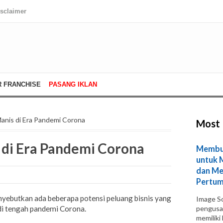
isclaimer
R FRANCHISE
PASANG IKLAN
 Manis di Era Pandemi Corona
Most 
s di Era Pandemi Corona
Membuk
untuk 
dan Me
Pertum
yebutkan ada beberapa potensi peluang bisnis yang
Image So
di tengah pandemi Corona.
pengusa
memiliki