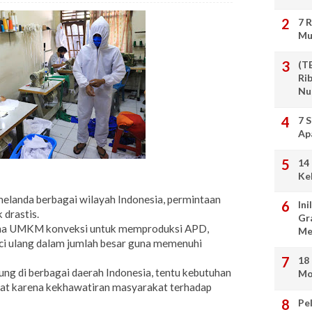
7 
Mu
(T
Ri
Nu
7 
Ap
14
Ke
melanda berbagai wilayah Indonesia, permintaan
Ini
drastis.
Gr
 usaha UMKM konveksi untuk memproduksi APD,
Me
uci ulang dalam jumlah besar guna memenuhi
18
ng di berbagai daerah Indonesia, tentu kebutuhan
Mo
at karena kekhawatiran masyarakat terhadap
Pe