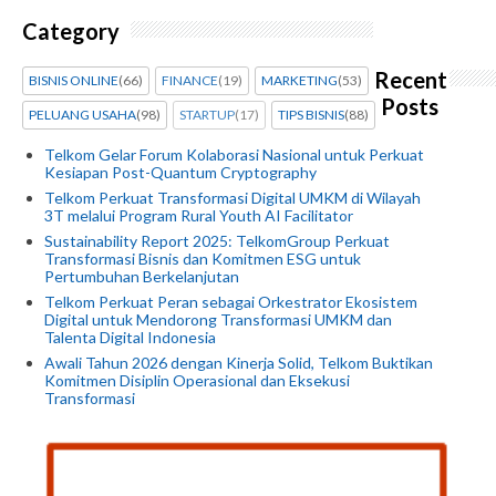
Category
Recent
BISNIS ONLINE
(66)
FINANCE
(19)
MARKETING
(53)
Posts
PELUANG USAHA
(98)
STARTUP
(17)
TIPS BISNIS
(88)
Telkom Gelar Forum Kolaborasi Nasional untuk Perkuat
Kesiapan Post-Quantum Cryptography
Telkom Perkuat Transformasi Digital UMKM di Wilayah
3T melalui Program Rural Youth AI Facilitator
Sustainability Report 2025: TelkomGroup Perkuat
Transformasi Bisnis dan Komitmen ESG untuk
Pertumbuhan Berkelanjutan
Telkom Perkuat Peran sebagai Orkestrator Ekosistem
Digital untuk Mendorong Transformasi UMKM dan
Talenta Digital Indonesia
Awali Tahun 2026 dengan Kinerja Solid, Telkom Buktikan
Komitmen Disiplin Operasional dan Eksekusi
Transformasi