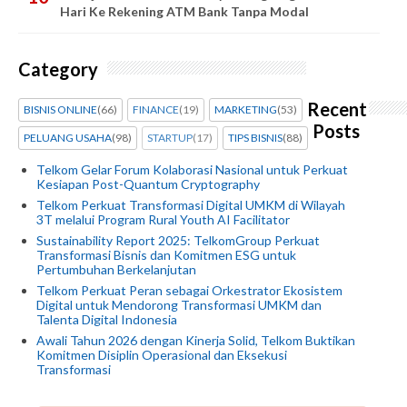
Hari Ke Rekening ATM Bank Tanpa Modal
Category
Recent
BISNIS ONLINE
(66)
FINANCE
(19)
MARKETING
(53)
Posts
PELUANG USAHA
(98)
STARTUP
(17)
TIPS BISNIS
(88)
Telkom Gelar Forum Kolaborasi Nasional untuk Perkuat
Kesiapan Post-Quantum Cryptography
Telkom Perkuat Transformasi Digital UMKM di Wilayah
3T melalui Program Rural Youth AI Facilitator
Sustainability Report 2025: TelkomGroup Perkuat
Transformasi Bisnis dan Komitmen ESG untuk
Pertumbuhan Berkelanjutan
Telkom Perkuat Peran sebagai Orkestrator Ekosistem
Digital untuk Mendorong Transformasi UMKM dan
Talenta Digital Indonesia
Awali Tahun 2026 dengan Kinerja Solid, Telkom Buktikan
Komitmen Disiplin Operasional dan Eksekusi
Transformasi