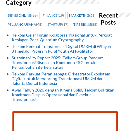
Category
Recent
BISNIS ONLINE
(66)
FINANCE
(19)
MARKETING
(53)
Posts
PELUANG USAHA
(98)
STARTUP
(17)
TIPS BISNIS
(88)
Telkom Gelar Forum Kolaborasi Nasional untuk Perkuat
Kesiapan Post-Quantum Cryptography
Telkom Perkuat Transformasi Digital UMKM di Wilayah
3T melalui Program Rural Youth AI Facilitator
Sustainability Report 2025: TelkomGroup Perkuat
Transformasi Bisnis dan Komitmen ESG untuk
Pertumbuhan Berkelanjutan
Telkom Perkuat Peran sebagai Orkestrator Ekosistem
Digital untuk Mendorong Transformasi UMKM dan
Talenta Digital Indonesia
Awali Tahun 2026 dengan Kinerja Solid, Telkom Buktikan
Komitmen Disiplin Operasional dan Eksekusi
Transformasi