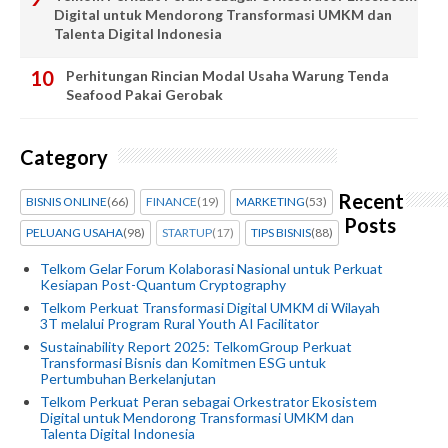
Digital untuk Mendorong Transformasi UMKM dan
Talenta Digital Indonesia
Perhitungan Rincian Modal Usaha Warung Tenda
Seafood Pakai Gerobak
Category
Recent
BISNIS ONLINE
(66)
FINANCE
(19)
MARKETING
(53)
Posts
PELUANG USAHA
(98)
STARTUP
(17)
TIPS BISNIS
(88)
Telkom Gelar Forum Kolaborasi Nasional untuk Perkuat
Kesiapan Post-Quantum Cryptography
Telkom Perkuat Transformasi Digital UMKM di Wilayah
3T melalui Program Rural Youth AI Facilitator
Sustainability Report 2025: TelkomGroup Perkuat
Transformasi Bisnis dan Komitmen ESG untuk
Pertumbuhan Berkelanjutan
Telkom Perkuat Peran sebagai Orkestrator Ekosistem
Digital untuk Mendorong Transformasi UMKM dan
Talenta Digital Indonesia