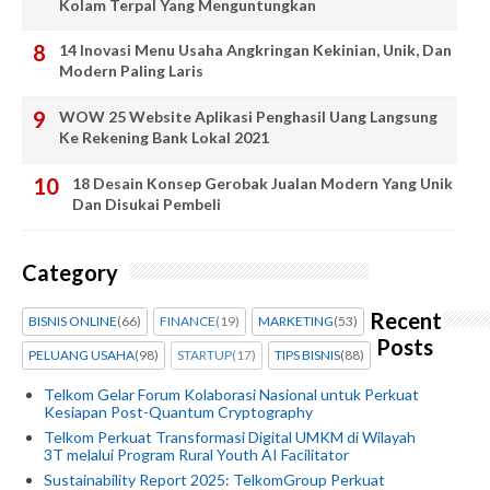
Kolam Terpal Yang Menguntungkan
14 Inovasi Menu Usaha Angkringan Kekinian, Unik, Dan
Modern Paling Laris
WOW 25 Website Aplikasi Penghasil Uang Langsung
Ke Rekening Bank Lokal 2021
18 Desain Konsep Gerobak Jualan Modern Yang Unik
Dan Disukai Pembeli
Category
Recent
BISNIS ONLINE
(66)
FINANCE
(19)
MARKETING
(53)
Posts
PELUANG USAHA
(98)
STARTUP
(17)
TIPS BISNIS
(88)
Telkom Gelar Forum Kolaborasi Nasional untuk Perkuat
Kesiapan Post-Quantum Cryptography
Telkom Perkuat Transformasi Digital UMKM di Wilayah
3T melalui Program Rural Youth AI Facilitator
Sustainability Report 2025: TelkomGroup Perkuat