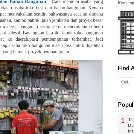
 dan Bahan Bangunan
- Cara memulai usaha yang
Kemamp.
adalah usaha toko besi dan bahan bangunan. Kenapa
at menyaksikan sendiri bahwasanya saat ini dimana
an, kantor, pabrik, jalan jembatan dan proyek besar
h material bangunan secara terus menerus tanpa henti
at selesai. Bayangkan jika tidak ada toko bangunan
sat ke daerah,pasti pembangunan terhambat. Jadi
uang usaha toko bangunan masih joss untuk dijadikan
rah yang banyak proyek pembangunan.
Find A
Popul
11 
Da
In