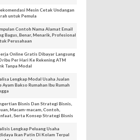
Rekomendasi Mesin Cetak Undangan
rah untuk Pemula
mpulan Contoh Nama Alamat Email
ng Bagus, Benar, Menarik, Profesional
tuk Perusahaan
Kerja Online Gratis Dibayar Langsung
0 ribu Per Hari Ke Rekening ATM
nk Tanpa Modal
alisa Lengkap Modal Usaha Jualan
e Ayam Bakso Rumahan Ibu Rumah
ngga
gertian Bisnis Dan Strategi Bisnis,
juan, Macam-macam, Contoh,
nfaat, Serta Konsep Strategi Bisnis
alisis Lengkap Peluang Usaha
didaya Ikan Patin Di Kolam Terpal