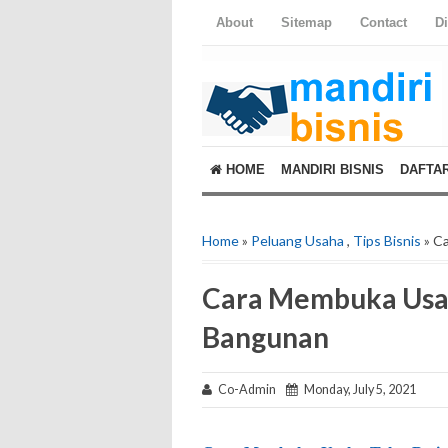
About
Sitemap
Contact
D
HOME
MANDIRI BISNIS
DAFTA
Home
»
Peluang Usaha
,
Tips Bisnis
» C
Cara Membuka Usah
Bangunan
Co-Admin
Monday, July 5, 2021