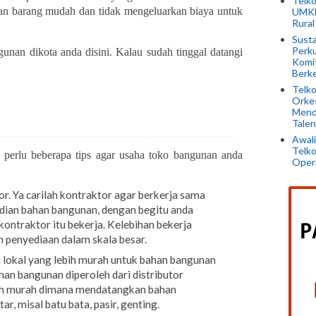
Telko
aan barang mudah dan tidak mengeluarkan biaya untuk
UMKM
Rural
Susta
Perku
unan dikota anda disini. Kalau sudah tinggal datangi
Komi
Berke
Telko
Orkes
Mend
Talen
Awali
Telko
perlu beberapa tips agar usaha toko bangunan anda
Opera
. Ya carilah kontraktor agar berkerja sama
dian bahan bangunan, dengan begitu anda
kontraktor itu bekerja. Kelebihan bekerja
 penyediaan dalam skala besar.
lokal yang lebih murah untuk bahan bangunan
han bangunan diperoleh dari distributor
bih murah dimana mendatangkan bahan
r, misal batu bata, pasir, genting.