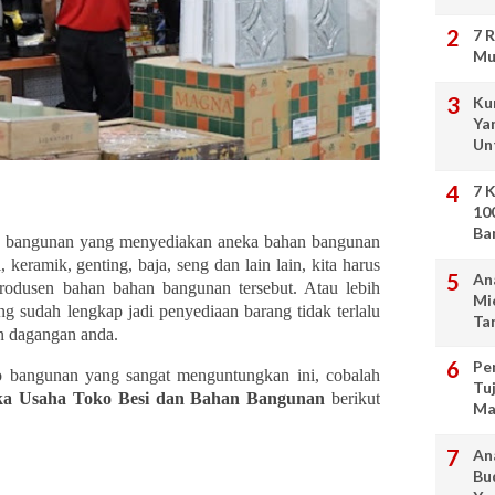
7 
Mu
Ku
Ya
Un
7 
10
Ba
ga bangunan yang menyediakan aneka bahan bangunan
esi, keramik, genting, baja, seng dan lain lain, kita harus
An
rodusen bahan bahan bangunan tersebut. Atau lebih
Mi
ng sudah lengkap jadi penyediaan barang tidak terlalu
Ta
an dagangan anda.
Pen
o bangunan yang sangat menguntungkan ini, cobalah
Tu
a Usaha Toko Besi dan Bahan Bangunan
berikut
Ma
An
Bu