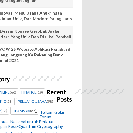
ng Menguntungkan
 Inovasi Menu Usaha Angkringan
kinian, Unik, Dan Modern Paling Laris
 Desain Konsep Gerobak Jualan
dern Yang Unik Dan Disukai Pembeli
OW 25 Website Aplikasi Penghasil
ang Langsung Ke Rekening Bank
okal 2021
gory
Recent
ONLINE
(66)
FINANCE
(19)
Posts
ING
(53)
PELUANG USAHA
(98)
P
(17)
TIPS BISNIS
(88)
Telkom Gelar
Forum
orasi Nasional untuk Perkuat
apan Post-Quantum Cryptography