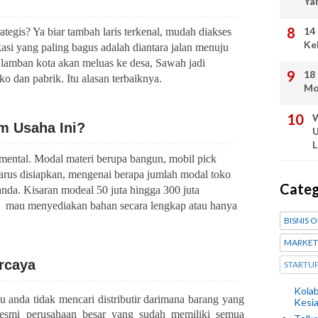
Ya
14
tegis? Ya biar tambah laris terkenal, mudah diakses
Ke
si yang paling bagus adalah diantara jalan menuju
 lamban kota akan meluas ke desa, Sawah jadi
18
o dan pabrik. Itu alasan terbaiknya.
Mo
W
m Usaha Ini?
U
L
 mental. Modal materi berupa bangun, mobil pick
arus disiapkan, mengenai berapa jumlah modal toko
Cate
nda. Kisaran modeal 50 juta hingga 300 juta
,
mau menyediakan bahan secara lengkap atau hanya
BISNIS 
MARKET
ercaya
STARTU
Kolab
au anda tidak mencari distributir darimana barang yang
Kesi
 resmi perusahaan besar yang sudah memiliki semua