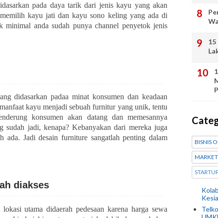
dasarkan pada daya tarik dari jenis kayu yang akan
Pe
emilih kayu jati dan kayu sono keling yang ada di
Wa
idak minimal anda sudah punya channel penyetok jenis
15
La
1
M
P
yang didasarkan padaa minat konsumen dan keadaan
emanfaat kayu menjadi sebuah furnitur yang unik, tentu
enderung konsumen akan datang dan memesannya
Cate
g sudah jadi, kenapa? Kebanyakan dari mereka juga
 ada. Jadi desain furniture sangatlah penting dalam
BISNIS 
MARKET
STARTU
ah diakses
Kolab
Kesi
lokasi utama didaerah pedesaan karena harga sewa
Telko
UMKM