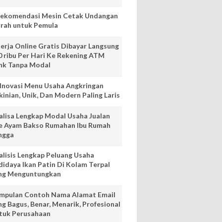
Rekomendasi Mesin Cetak Undangan
rah untuk Pemula
Kerja Online Gratis Dibayar Langsung
0 ribu Per Hari Ke Rekening ATM
nk Tanpa Modal
 Inovasi Menu Usaha Angkringan
kinian, Unik, Dan Modern Paling Laris
alisa Lengkap Modal Usaha Jualan
e Ayam Bakso Rumahan Ibu Rumah
ngga
alisis Lengkap Peluang Usaha
didaya Ikan Patin Di Kolam Terpal
ng Menguntungkan
mpulan Contoh Nama Alamat Email
ng Bagus, Benar, Menarik, Profesional
tuk Perusahaan