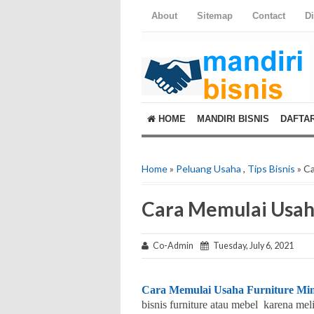
About
Sitemap
Contact
D
HOME
MANDIRI BISNIS
DAFTA
Home
»
Peluang Usaha
,
Tips Bisnis
» Ca
Cara Memulai Usaha
Co-Admin
Tuesday, July 6, 2021
Cara Memulai Usaha Furniture Min
bisnis furniture atau mebel karena melih