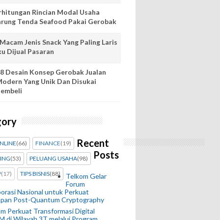
rhitungan Rincian Modal Usaha
rung Tenda Seafood Pakai Gerobak
 Macam Jenis Snack Yang Paling Laris
ku Dijual Pasaran
8 Desain Konsep Gerobak Jualan
odern Yang Unik Dan Disukai
embeli
gory
Recent
ONLINE
(66)
FINANCE
(19)
Posts
ING
(53)
PELUANG USAHA
(98)
P
(17)
TIPS BISNIS
(88)
Telkom Gelar
Forum
orasi Nasional untuk Perkuat
apan Post-Quantum Cryptography
m Perkuat Transformasi Digital
 di Wilayah 3T melalui Program