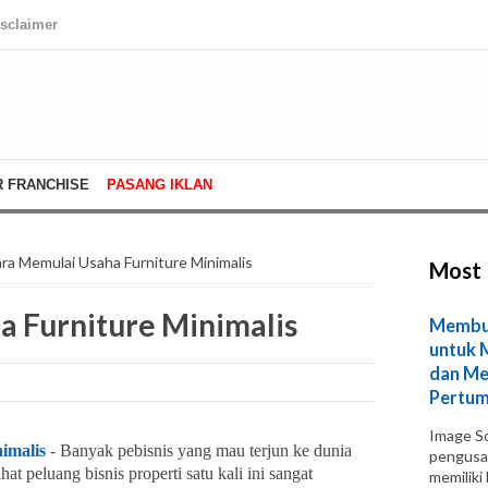
isclaimer
R FRANCHISE
PASANG IKLAN
ra Memulai Usaha Furniture Minimalis
Most 
 Furniture Minimalis
Membuk
untuk 
dan Me
Pertum
Image So
imalis
- Banyak pebisnis yang mau terjun ke dunia
pengusa
at peluang bisnis properti satu kali ini sangat
memiliki