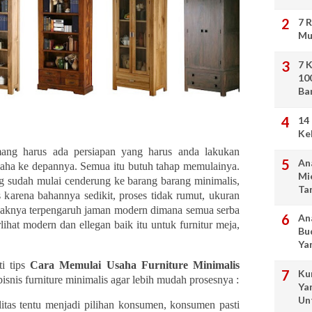
7 
Mu
7 
10
Ba
14
Ke
mang harus ada persiapan yang harus anda lakukan
An
aha ke depannya. Semua itu butuh tahap memulainya.
Mi
g sudah mulai cenderung ke barang barang minimalis,
Ta
 karena bahannya sedikit, proses tidak rumut, ukuran
aknya terpengaruh jaman modern dimana semua serba
An
lihat modern dan ellegan baik itu untuk furnitur meja,
Bu
Ya
ti tips
Cara Memulai Usaha Furniture Minimalis
Ku
nis furniture minimalis agar lebih mudah prosesnya :
Ya
Un
itas tentu menjadi pilihan konsumen, konsumen pasti