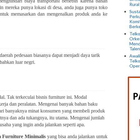
nghindari biaya transportasi berlebih karena bahan
Rural
in mereka punya lokasi di desa, anda juga punya toko
Susta
 untuk memasarkan dan mengenalkan produk anda ke
Perku
Komi
Berke
Telko
Orkes
Mend
Talen
daerah pedesaan biasanya dapat menjadi daya tarik
Awali
Telko
 bahkan luar negri.
Opera
 Tak terkeculai bisnis furniture ini. Modal
kerja dan peralatan. Mengenai banyak bahan baku
 dari banyaknya minat konsumen yang membeli produk
atnya dan ada tukangnya, itu utama. Mengenai jumlah
usaha yang ingin anda jalankan seperti apa.
 Furniture Minimalis
yang bisa anda jalankan untuk